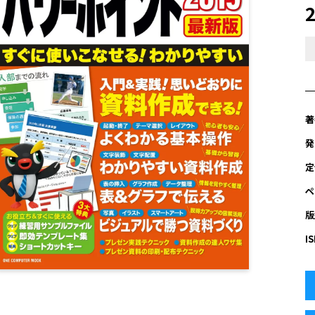
著
発
定
ペ
版
I