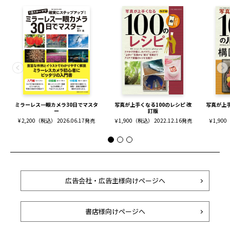
ミラーレス一眼カメラ30日でマスタ
写真が上手くなる100のレシピ 改
写真が上手
ー
訂版
¥ 2,200（税込） 2026.06.17発売
￥1,900（税込） 2022.12.16発売
￥1,900
広告会社・広告主様向けページへ
書店様向けページへ