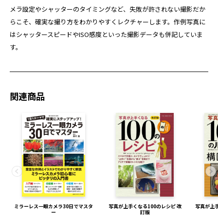
メラ設定やシャッターのタイミングなど、失敗が許されない撮影だか
らこそ、確実な撮り方をわかりやすくレクチャーします。作例写真に
はシャッタースピードやISO感度といった撮影データも併記していま
す。
関連商品
ミラーレス一眼カメラ30日でマスタ
写真が上手くなる100のレシピ 改
写真が上手
ー
訂版