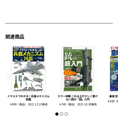
関連商品
イラストでわかる！兵器メカニズム
カラー図解 これ以上やさしく書け
最強 
図鑑
ない銃の「超」入門
￥638（税
￥990（税込） 2021.12.23発売
￥748（税込） 2021.10.28発売