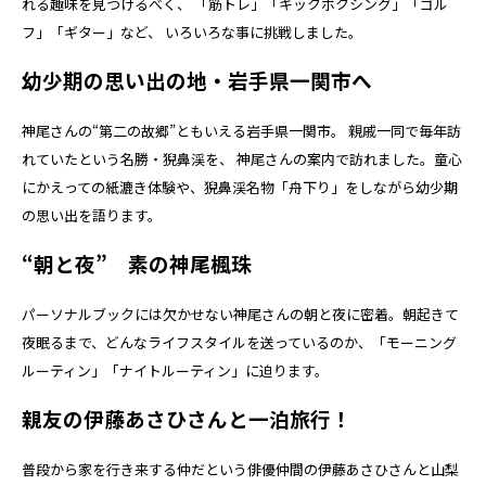
れる趣味を見つけるべく、 「筋トレ」「キックボクシング」「ゴル
フ」「ギター」など、 いろいろな事に挑戦しました。
幼少期の思い出の地・岩手県一関市へ
神尾さんの“第二の故郷”ともいえる岩手県一関市。 親戚一同で毎年訪
れていたという名勝・猊鼻渓を、 神尾さんの案内で訪れました。童心
にかえっての紙漉き体験や、猊鼻渓名物「舟下り」をしながら幼少期
の思い出を語ります。
“朝と夜” 素の神尾楓珠
パーソナルブックには欠かせない神尾さんの朝と夜に密着。朝起きて
夜眠るまで、どんなライフスタイルを送っているのか、「モーニング
ルーティン」「ナイトルーティン」に迫ります。
親友の伊藤あさひさんと一泊旅行！
普段から家を行き来する仲だという俳優仲間の伊藤あさひさんと山梨