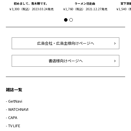
初めまして、青木瞭です。
ラーメン狂走曲
宮下草
￥3,300（税込） 2023.03.24発売
￥1,760（税込） 2021.12.27発売
￥1,540（
広告会社・広告主様向けページへ
書店様向けページへ
雑誌一覧
- GetNavi
- WATCHNAVI
- CAPA
- TV LIFE