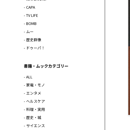
- CAPA
- TV LIFE
- BOMB
- ムー
- 歴史群像
- ドゥーパ！
書籍・ムックカテゴリー
- ALL
- 家電・モノ
- エンタメ
- ヘルスケア
- 料理・実用
- 歴史・城
- サイエンス