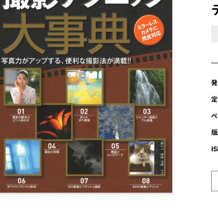
発
定
ペ
版
I