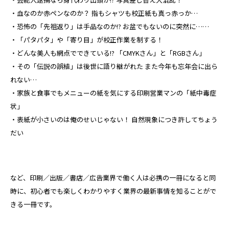
・血なのか赤ペンなのか？ 指もシャツも校正紙も真っ赤っか…
・恐怖の「先祖返り」は手品なのか!? お盆でもないのに突然に……
・「パタパタ」や「寄り目」が校正作業を制する！
・どんな美人も網点でできている!? 「CMYKさん」と「RGBさん」
・その「伝説の誤植」は後世に語り継がれた また今年も忘年会に出ら
れない…
・家族と食事でもメニューの紙を気にする印刷営業マンの「紙中毒症
状」
・表紙が小さいのは俺のせいじゃない！ 自然現象につき許してちょう
だい
など、印刷／出版／書店／広告業界で働く人は必携の一冊になると同
時に、初心者でも楽しくわかりやすく業界の最新事情を知ることがで
きる一冊です。