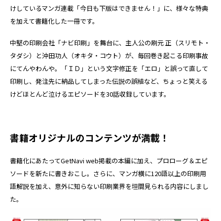
けしているマンガ連載「今日も下版はできません！」に、様々な特典
を加えて書籍化した一冊です。
中堅の印刷会社「ナビ印刷」を舞台に、主人公の刷元 正（スリモト・
タダシ）と沖田功人（オキタ・コウト）が、毎回巻き起こる印刷事故
にてんやわんや。「ＩＤ」という文字修正を「エロ」と誤って直して
印刷し、発注先に納品してしまった伝説の誤植など、ちょっと笑える
けどほとんど泣けるエピソードを30話収録しています。
書籍オリジナルのコンテンツが満載！
書籍化にあたってGetNavi web掲載の本編に加え、プロローグ＆エピ
ソードを新たに書きおこし。さらに、マンガ横に120語以上の印刷用
語解説を加え、意外に知らない印刷業界を垣間見られる内容にしまし
た。