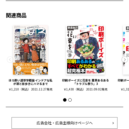
関連商品
ほろ酔い道草学概論 インドアな私
印刷ボーイズに花束を 業界あるある
印刷ボー
が酒と街歩きにハマるまで
「トラブル祭り」3
￥1,210（税込） 2021.12.27発売
￥1,430（税込） 2021.09.02発売
￥1,3
広告会社・広告主様向けページへ