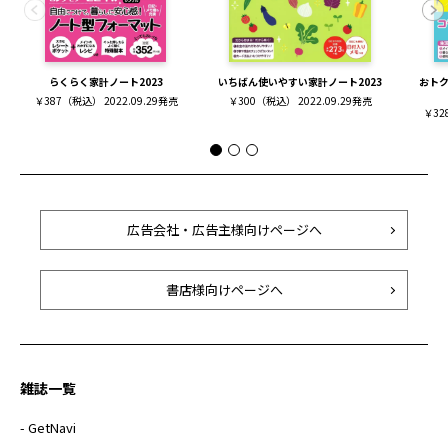
らくらく家計ノート2023
いちばん使いやすい家計ノート2023
おトク
￥387（税込） 2022.09.29発売
￥300（税込） 2022.09.29発売
￥32
広告会社・広告主様向けページへ
書店様向けページへ
雑誌一覧
- GetNavi