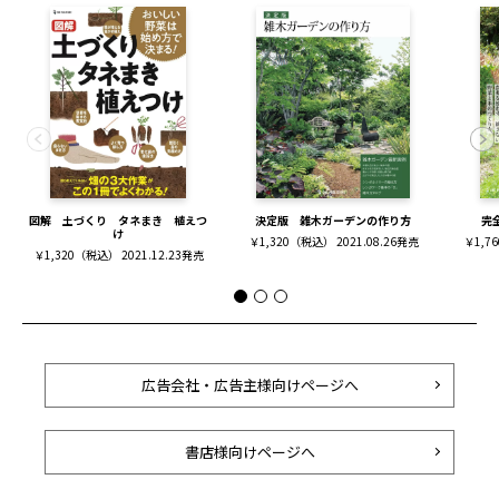
図解 土づくり タネまき 植えつ
決定版 雑木ガーデンの作り方
完
け
￥1,320（税込） 2021.08.26発売
￥1,7
￥1,320（税込） 2021.12.23発売
広告会社・広告主様向けページへ
書店様向けページへ