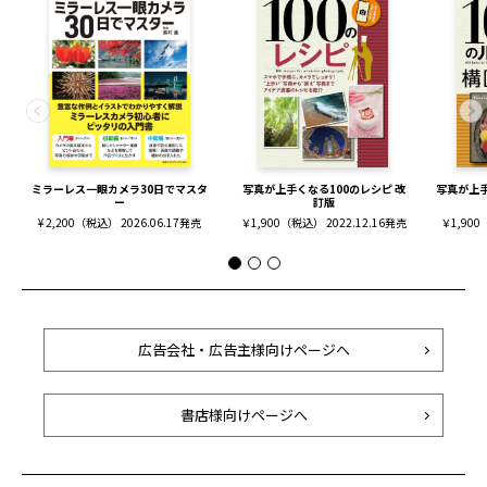
ミラーレス一眼カメラ30日でマスタ
写真が上手くなる100のレシピ 改
写真が上手
ー
訂版
¥ 2,200（税込） 2026.06.17発売
￥1,900（税込） 2022.12.16発売
￥1,900
広告会社・広告主様向けページへ
書店様向けページへ