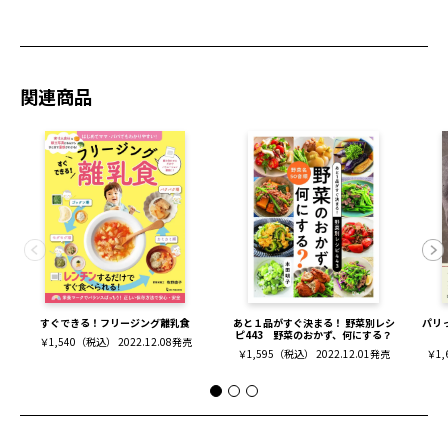
関連商品
すぐできる！フリージング離乳食
あと１品がすぐ決まる！ 野菜別レシ
パリ
ピ443 野菜のおかず、何にする？
￥1,540（税込） 2022.12.08発売
￥1,595（税込） 2022.12.01発売
￥1,