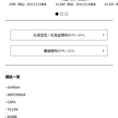
￥990（税込） 2022.12.15発売
￥1,848（税込） 2022.10.24発売
￥1,430（税
広告会社・広告主様向けページへ
書店様向けページへ
雑誌一覧
- GetNavi
- WATCHNAVI
- CAPA
- TV LIFE
- BOMB