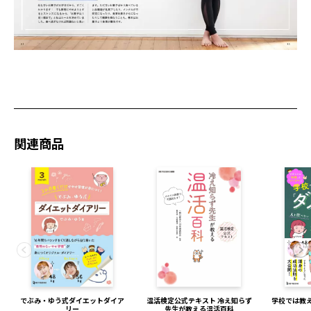
関連商品
でぶみ・ゆう式ダイエットダイア
温活検定公式テキスト 冷え知らず
学校では教
リー
先生が教える温活百科