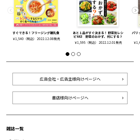
すぐできる！フリージング離乳食
あと１品がすぐ決まる！ 野菜別レシ
パリ
ピ443 野菜のおかず、何にする？
￥1,540（税込） 2022.12.08発売
￥1,595（税込） 2022.12.01発売
￥1,
広告会社・広告主様向けページへ
書店様向けページへ
雑誌一覧