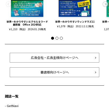
世界一わかりやすいエクセル＆ワード
世界一わかりやすいウィンドウズ11
世界
最新版 Office 2024対応
￥1,078（税込） 2022.12.12発売
￥1,210（税込） 2026.01.26発売
1,0
広告会社・広告主様向けページへ
書店様向けページへ
雑誌一覧
- GetNavi