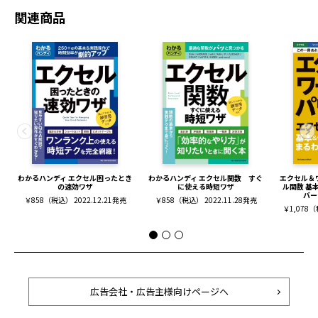
関連商品
わかるハンディ エクセル困ったとき
わかるハンディ エクセル関数 すぐ
エクセル＆
の速効ワザ
に使える時短ワザ
ル関数 基
バー
￥858（税込） 2022.12.21発売
￥858（税込） 2022.11.28発売
￥1,078（
広告会社・広告主様向けページへ