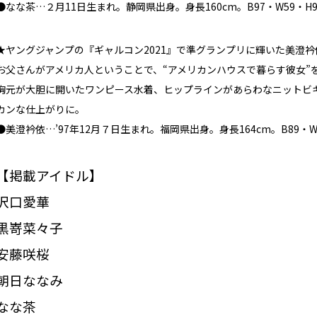
●なな茶…２月11日生まれ。静岡県出身。身長160cm。B97・W59・H
★ヤングジャンプの『ギャルコン2021』で準グランプリに輝いた美澄
お父さんがアメリカ人ということで、“アメリカンハウスで暮らす彼女”
胸元が大胆に開いたワンピース水着、ヒップラインがあらわなニットビ
カンな仕上がりに。
●美澄衿依…’97年12月７日生まれ。福岡県出身。身長164cm。B89・W
【掲載アイドル】
沢口愛華
黒嵜菜々子
安藤咲桜
朝日ななみ
なな茶