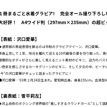
１冊まるごと水着グラビア! 完全オール撮り下ろし
大好評！ A4ワイド判（297mm×235mm）の超ビ
【表紙：沢口愛華】
★通常版の表紙巻頭を飾るのは令和のグラビアクイーン、沢口愛華。
単身上京して１年、地元を離れて迎える10代最後の夏を切り取った、青
健康的なボディがさらに美しく見えるニット素材のビキニ、迫力のバス
い色気を感じさせるカーキグリーンのビキニ、そして夕立の中、ビーチ
“今”の沢口愛華がギュッと詰まったグラビアに！
●沢口愛華…’03年２月24日生まれ。愛知県出身。身長155cm。血液型
【裏表紙：雪平莉左】
★井上尚弥のボクシング世界戦の“美しすぎるラウンドガール”として話