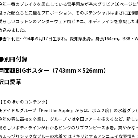
今年一番のブレイクを果たしている雪平莉左が巻末グラビア16ページに
整った顔立ちと完璧なプロポーション、そのポテンシャルはまさに圧倒
愛らしいコットンのアンダーウェア風ビキニ、ボディラインを意識した
め込みました。
●雪平莉左…’94年６月17日生まれ。愛知県出身。身長164cm。B88・W
●別冊付録
両面超BIGポスター（743mm×526mm）
沢口愛華
【そのほかのコンテンツ】
★アイドルグループ『Peel the Apple』からは、ボム２度目の水着
今年の春に高校を卒業し、グループでは全国ツアーを控えるなど、新し
愛らしいボディラインがわかるピンクのリブワンピース水着。爽やかな
ちょっぴりシックなブルーの水着ではドキリとするアンニュイな表情も