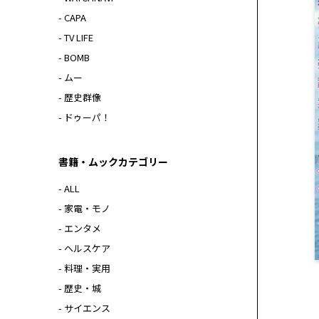
- CAPA
- TV LIFE
- BOMB
- ムー
- 歴史群像
- ドゥーパ！
書籍・ムックカテゴリー
- ALL
- 家電・モノ
- エンタメ
- ヘルスケア
- 料理・実用
- 歴史・城
- サイエンス