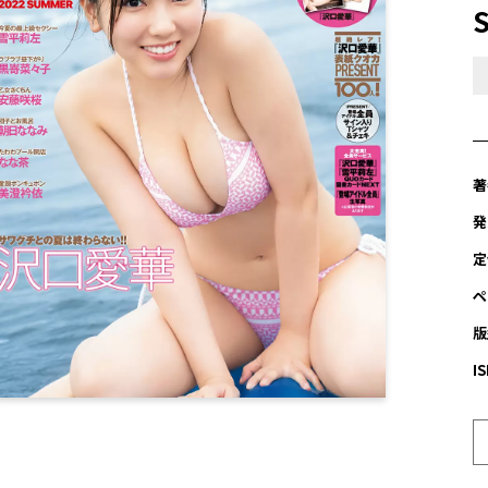
著
発
定
ペ
版
I