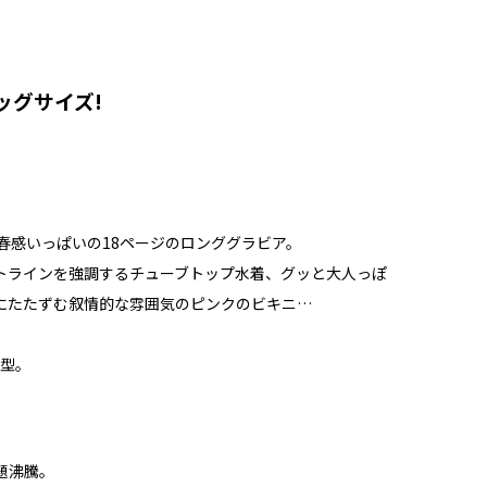
!
ッグサイズ!
春感いっぱいの18ページのロンググラビア。
トラインを強調するチューブトップ水着、グッと大人っぽ
にたたずむ叙情的な雰囲気のピンクのビキニ…
A型。
題沸騰。