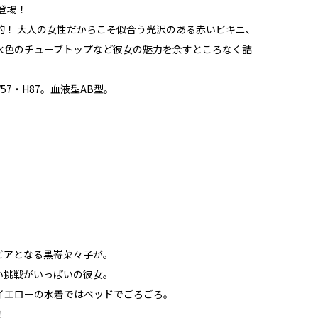
登場！
的！ 大人の女性だからこそ似合う光沢のある赤いビキニ、
水色のチューブトップなど彼女の魅力を余すところなく詰
57・H87。血液型AB型。
グラビアとなる黒嵜菜々子が。
い挑戦がいっぱいの彼女。
イエローの水着ではベッドでごろごろ。
！