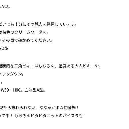
型A型。
ビアでも十分にその魅力を発揮しています。
は桜色のクリームソーダを。
をその目で確かめてください。
型O型
健康的な三角ビキニはもちろん、湿度ある大人ビキニや、
ノックダウン。
す。
W59・H80。血液型A型。
一度見たら忘れられない、なな茶がボム初登場！
てる！ もちろんピタピタニットのパイスラも！