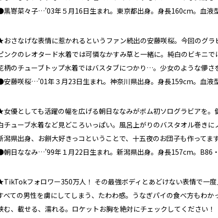
●黒嵜菜々子…’03年５月16日生まれ。東京都出身。身長160cm。血液
★おさなげな表情に惹かれるというファン続出の安藤咲桜。今回のグラ
ピンクのレオタード水着では可憐なかすみ草と一緒に。純白のビキニで
花柄のチューブトップ水着ではバスタブにつかり…。少女のような儚さ
●安藤咲桜…’01年３月23日生まれ。神奈川県出身。身長159cm。血液
★女優としても活躍の幅を広げる朝日ななみがボム初ソログラビアを。
白チューブ水着など見どころいっぱい。風呂上がりのバスタオル巻きに
新潟県出身、お餅大好きっコということで、十五夜のお団子も作ってま
●朝日ななみ…’99年１月22日生まれ。新潟県出身。身長157cm。B86・
★TikTokフォロワー350万人！ その最強ボディとあどけない表情で
すべての男性を虜にしてしまう、たわわ感。うなぎパイの食べ方もわかっ
挟む、載せる、濡れる。ロケットお胸を絶対にチェックしてください！