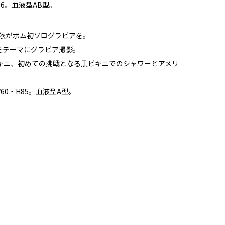
96。血液型AB型。
衿依がボム初ソログラビアを。
をテーマにグラビア撮影。
キニ、初めての挑戦となる黒ビキニでのシャワーとアメリ
60・H85。血液型A型。