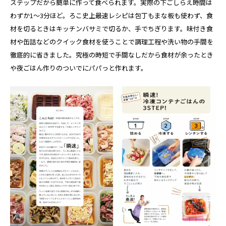
ステップだから簡単に作って食べられます。実際の下ごしらえ時間は
わずか1～3分ほど。ろこ史上最速レシピは包丁もまな板も使わず、食
材を切るときはキッチンバサミで切るか、手でちぎります。味付き食
材や缶詰などのクイック食材を使うことで調理工程や洗い物の手間を
徹底的に省きました。究極の時短で手間なしだから食材が余ったとき
や夜ごはん作りのついでにパパっと作れます。