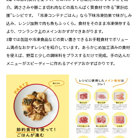
介。鶏ささみや豚こま切れ肉などの高たんぱく質食材で作る”家計応
援”レシピです。「冷凍コンテナごはん」なら下味冷凍効果で味がしみ
込み、レンジ加熱で肉も魚もふっくら。食材をそのまま冷凍保存する
より、ワンランク上のメインおかずができあがります。
3章では缶詰や冷凍食品などの買い置きできるお手軽食材でボリュー
ム満点なおかずレシピを紹介しています。あらかじめ加工済みの食材
を使えば、野菜と少しの調味料をプラスするだけで完成。手の込んだ
メニューがスピーディーに作れるアイデアおかずばかりです。