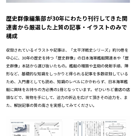
歴史群像編集部が30年にわたり刊行してきた関
連書から厳選した上質の記事・イラストのみで
構成
収録されているイラストや記事は、「太平洋戦史シリーズ」約70巻を
中心に、30年の歴史を持つ「歴史群像」の日本海軍艦艇関連本や「歴
史群像」本誌から選び抜いたもの。艦艇の種類や主砲の発射手順、陣
形など、基礎的な知識をしっかりと得られる記事を多数収録している
ため、入門書としても読め、知識のレベルにかかわらず、日本海軍艦
艇に興味をお持ちの方必携の1冊となっています。ぜひいちど書店の店
頭などで、現物を手にして、迫力の折込を広げて頂きその迫力を、ま
た、解説記事の質の高さを実感してみてください。