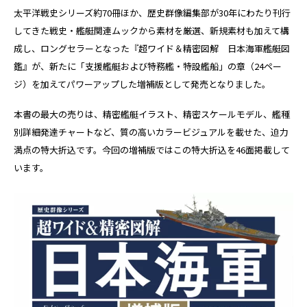
太平洋戦史シリーズ約70冊ほか、歴史群像編集部が30年にわたり刊行
してきた戦史・艦艇関連ムックから素材を厳選、新規素材も加えて構
成し、ロングセラーとなった『超ワイド＆精密図解 日本海軍艦艇図
鑑』が、新たに「支援艦艇および特務艦・特設艦船」の章（24ペー
ジ）を加えてパワーアップした増補版として発売となりました。
本書の最大の売りは、精密艦艇イラスト、精密スケールモデル、艦種
別詳細発達チャートなど、質の高いカラービジュアルを載せた、迫力
満点の特大折込です。今回の増補版ではこの特大折込を46面掲載して
います。