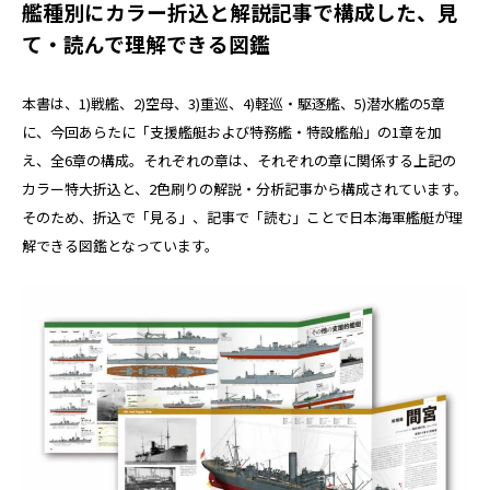
艦種別にカラー折込と解説記事で構成した、見
て・読んで理解できる図鑑
本書は、1)戦艦、2)空母、3)重巡、4)軽巡・駆逐艦、5)潜水艦の5章
に、今回あらたに「支援艦艇および特務艦・特設艦船」の1章を加
え、全6章の構成。それぞれの章は、それぞれの章に関係する上記の
カラー特大折込と、2色刷りの解説・分析記事から構成されています。
そのため、折込で「見る」、記事で「読む」ことで日本海軍艦艇が理
解できる図鑑となっています。