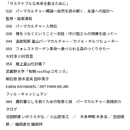
「サステナブルな未来を創るために」
020 パーマカルチャー概論〜自然を読み解く、永遠への設計〜
監修・設楽清和
036 パーマカルチャー人物伝
038 種をつなぐということ～百姓・中川智さんの残像を追って～
044 温故知新 里山パーマカルチャー／カイル・ホルツヒューター
050 フォレストガーデン革命〜食べられる森のつくりかた〜
大村淳 川村若菜
058 屋上里山化計画？
武蔵野大学「有明 rooftopコモンズ」
明石修 鈴木菜央 田中笑子
Edible KAYABAEN／ART FARM IKEJIRI
フィル・キャッシュマン
064 農的暮らしを紡ぐための知恵と技 パーマカルチャー実践術カ
タログ
池田師援 いのうえかな ／ 小山宮佳江 ／ 木多伸明 木多渓 ／ 吉田俊
郎 ／ 福岡達也 福岡梓