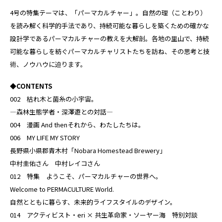
4号の特集テーマは、「パーマカルチャー」。自然の理（ことわり）
を読み解く科学的手法であり、持続可能な暮らしを築くための確かな
設計学であるパーマカルチャーの教えを大解剖。各地の里山で、持続
可能な暮らしを紡ぐパーマカルチャリストたちを訪ね、その思考と技
術、ノウハウに迫ります。
◆CONTENTS
002 枯れ木と菌糸の小宇宙。
―森林生態学者・深澤遊との対話―
004 漫画 And thenそれから、わたしたちは。
006 MY LIFE MY STORY
長野県小県郡青木村「Nobara Homestead Brewery」
中村圭佑さん 中村レイコさん
012 特集 ようこそ、パーマカルチャーの世界へ。
Welcome to PERMACULTURE World.
自然とともに暮らす、未来的ライフスタイルのデザイン。
014 アクティビスト・eri × 共生革命家・ソーヤー海 特別対談