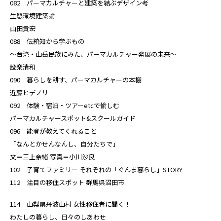
082 パーマカルチャーと建築を結ぶデザイン考
生態環境建築論
山田貴宏
088 伝統知から学ぶもの
～台湾・山岳民族にみた、パーマカルチャー発展の未来～
設楽清和
090 暮らしを耕す、パーマカルチャーの本棚
近藤ヒデノリ
092 体験・宿泊・ツアーetcで愉しむ
パーマカルチャースポット&スクールガイド
096 能登が教えてくれること
「なんとかせんなんし、自分たちで」
文＝三上奈緒 写真＝小川沙良
102 子育てファミリー それぞれの「ぐんま暮らし」STORY
112 注目の移住スポット 群馬県沼田市
114 山梨県丹波山村 女性移住者に聞く！
わたしの暮らし、日々のしあわせ