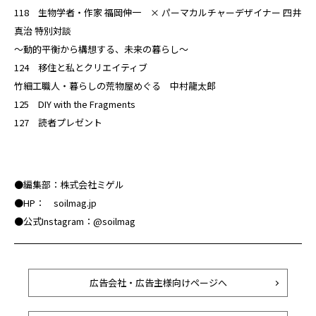
118 生物学者・作家 福岡伸一 × パーマカルチャーデザイナー 四井
真治 特別対談
〜動的平衡から構想する、未来の暮らし〜
124 移住と私とクリエイティブ
竹細工職人・暮らしの荒物屋めぐる 中村龍太郎
125 DIY with the Fragments
127 読者プレゼント
●編集部：株式会社ミゲル
●HP： soilmag.jp
●公式Instagram：@soilmag
広告会社・広告主様向けページへ