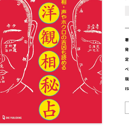
著
発
定
ペ
版
I