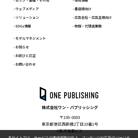
- ムック・書籍・その他
- 採用情報
- ウェブメディア
- 書店様向け
- ソリューション
- 広告会社・広告主様向け
- SDGs情報
- 物販・代理店業務
- モデルマネジメント
- お知らせ
- お詫びと訂正
- お問い合わせ
株式会社ワン・パブリッシング
〒105-0003
東京都港区西新橋2丁目23番1号
3東洋海事ビル
本サイトでは、サービスの価値体験の向上、コンテンツや広告のパーソナ