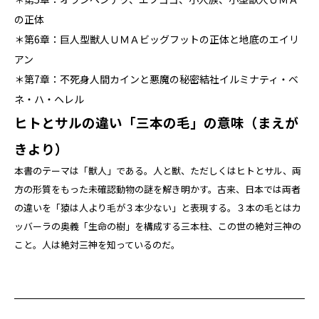
の正体
＊第6章：巨人型獣人ＵＭＡビッグフットの正体と地底のエイリ
アン
＊第7章：不死身人間カインと悪魔の秘密結社イルミナティ・ベ
ネ・ハ・ヘレル
ヒトとサルの違い「三本の毛」の意味（まえが
きより）
本書のテーマは「獣人」である。人と獣、ただしくはヒトとサル、両
方の形質をもった未確認動物の謎を解き明かす。古来、日本では両者
の違いを「猿は人より毛が３本少ない」と表現する。３本の毛とはカ
ッバーラの奥義「生命の樹」を構成する三本柱、この世の絶対三神の
こと。人は絶対三神を知っているのだ。