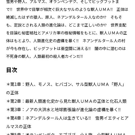
雪男や野人、アルマス、オランペンデク、そしてビッグフットま
で‼ 世界中で目撃が相次ぐ巨大なサルのような獣人ＵＭＡ‼ 正体は
絶滅したはずの猿人、原人、ネアンデルタール人なのか!? そもそ
も、定説とされる人類の進化論は、どこまで正しいのか!? 世界支配
を目論む秘密結社とアメリカ軍の極秘情報をもとに、獣人ＵＭＡの正
体はもとより、人類進化史の虚構を暴く‼ ネアンデルタール人の村
が今も存在し、ビッグフットは亜空間に消える‼ 闇の中に潜むのは
不死身の獣人、人類最初の殺人者カインだ‼
目次
＊第1章：野人、モノス、ヒバゴン、サル型獣人ＵＭＡ「野人」
の正体
＊第2章：最新人類進化史から見た獣人ＵＭＡの正体と化石人類
＊第3章：ノアの大洪水と地球膨張論が進化論の虚構を暴く‼
＊第4章：ネアンデルタール人は生きている‼ 雪男イエティとア
ルマスの正体
＊第5章：オランペンデク、エブゴゴ、小人族、小型獣人ＵＭＡ