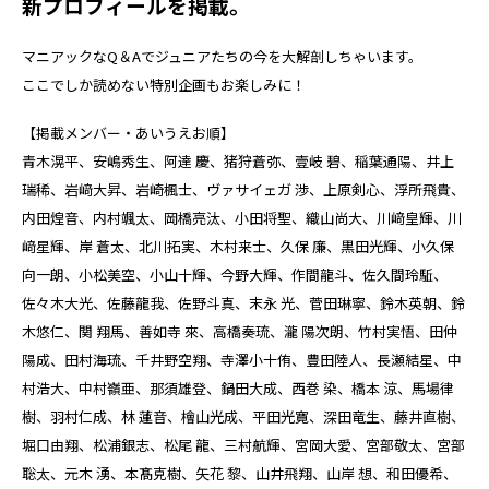
新プロフィールを掲載。
マニアックなQ＆Aでジュニアたちの今を大解剖しちゃいます。
ここでしか読めない特別企画もお楽しみに！
【掲載メンバー・あいうえお順】
青木滉平、安嶋秀生、阿達 慶、猪狩蒼弥、壹岐 碧、稲葉通陽、井上
瑞稀、岩﨑大昇、岩崎楓士、ヴァサイェガ 渉、上原剣心、浮所飛貴、
内田煌音、内村颯太、岡橋亮汰、小田将聖、織山尚大、川﨑皇輝、川
﨑星輝、岸 蒼太、北川拓実、木村来士、久保 廉、黒田光輝、小久保
向一朗、小松美空、小山十輝、今野大輝、作間龍斗、佐久間玲駈、
佐々木大光、佐藤龍我、佐野斗真、末永 光、菅田琳寧、鈴木英朝、鈴
木悠仁、関 翔馬、善如寺 來、高橋奏琉、瀧 陽次朗、竹村実悟、田仲
陽成、田村海琉、千井野空翔、寺澤小十侑、豊田陸人、長瀬結星、中
村浩大、中村嶺亜、那須雄登、鍋田大成、西巻 染、橋本 涼、馬場律
樹、羽村仁成、林 蓮音、檜山光成、平田光寛、深田竜生、藤井直樹、
堀口由翔、松浦銀志、松尾 龍、三村航輝、宮岡大愛、宮部敬太、宮部
聡太、元木 湧、本髙克樹、矢花 黎、山井飛翔、山岸 想、和田優希、