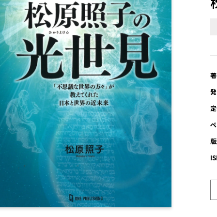
著
発
定
ペ
版
I