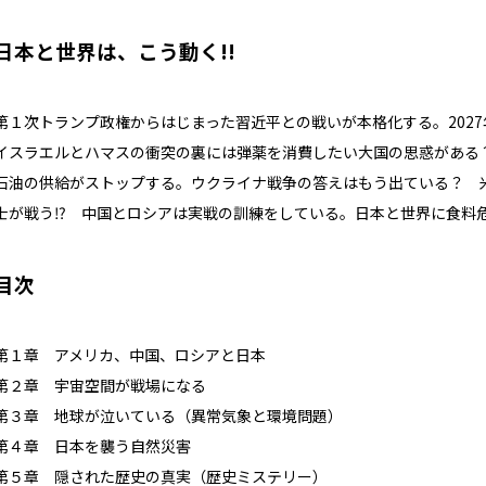
日本と世界は、こう動く!!
第１次トランプ政権からはじまった習近平との戦いが本格化する。20
イスラエルとハマスの衝突の裏には弾薬を消費したい大国の思惑がある
石油の供給がストップする。ウクライナ戦争の答えはもう出ている？ 
士が戦う⁉ 中国とロシアは実戦の訓練をしている。日本と世界に食料
目次
第１章 アメリカ、中国、ロシアと日本
第２章 宇宙空間が戦場になる
第３章 地球が泣いている（異常気象と環境問題）
第４章 日本を襲う自然災害
第５章 隠された歴史の真実（歴史ミステリー）