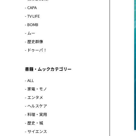
- CAPA
- TV LIFE
- BOMB
- ムー
- 歴史群像
- ドゥーパ！
書籍・ムックカテゴリー
- ALL
- 家電・モノ
- エンタメ
- ヘルスケア
- 料理・実用
- 歴史・城
- サイエンス