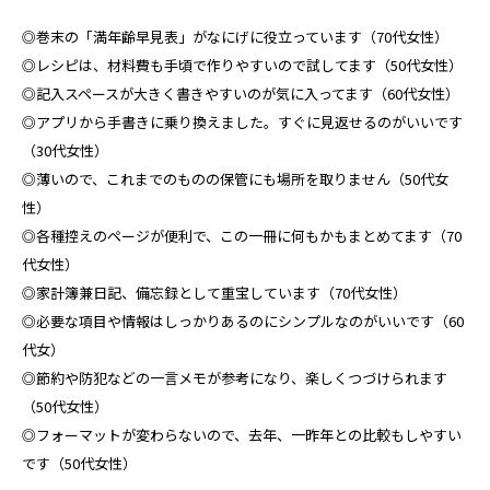
◎巻末の「満年齢早見表」がなにげに役立っています（70代女性）
◎レシピは、材料費も手頃で作りやすいので試してます（50代女性）
◎記入スペースが大きく書きやすいのが気に入ってます（60代女性）
◎アプリから手書きに乗り換えました。すぐに見返せるのがいいです
（30代女性）
◎薄いので、これまでのものの保管にも場所を取りません（50代女
性）
◎各種控えのページが便利で、この一冊に何もかもまとめてます（70
代女性）
◎家計簿兼日記、備忘録として重宝しています（70代女性）
◎必要な項目や情報はしっかりあるのにシンプルなのがいいです（60
代女）
◎節約や防犯などの一言メモが参考になり、楽しくつづけられます
（50代女性）
◎フォーマットが変わらないので、去年、一昨年との比較もしやすい
です（50代女性）