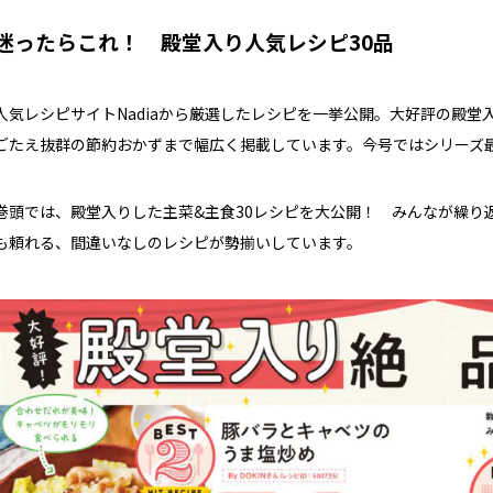
迷ったらこれ！ 殿堂入り人気レシピ30品
人気レシピサイトNadiaから厳選したレシピを一挙公開。大好評の殿
ごたえ抜群の節約おかずまで幅広く掲載しています。今号ではシリーズ最
巻頭では、殿堂入りした主菜&主食30レシピを大公開！ みんなが繰り
も頼れる、間違いなしのレシピが勢揃いしています。