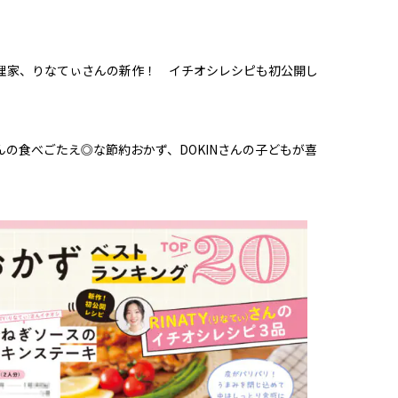
理家、りなてぃさんの新作！ イチオシレシピも初公開し
の食べごたえ◎な節約おかず、DOKINさんの子どもが喜