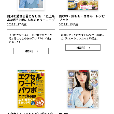
自分を愛せる着こなし術 ”史上最
鶏むね・鶏もも・ささみ レシピ
高の私”を手に入れるカラーコーデ
ブック
2022.11.17 発売
2022.11.15 発売
「自信が持てる」「自己肯定感が上が
鶏肉を使ったおかずを味つけ・調理法
る」着こなしの決め手は「キレイ色」
のバリエーションたっぷり紹介。
にあった!!
MORE
MORE
エクセル＆ワード＆パワポ＋エク
BOMB