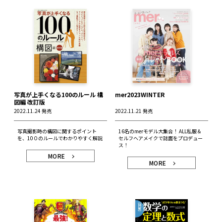
写真が上手くなる100のルール 構
mer2023WINTER
図編 改訂版
2022.11.24 発売
2022.11.21 発売
写真撮影時の構図に関するポイント
16名のmerモデル大集合！ ALL私服＆
を、10０のルールでわかりやすく解説
セルフヘアメイクで誌面をプロデュー
ス！
MORE
MORE