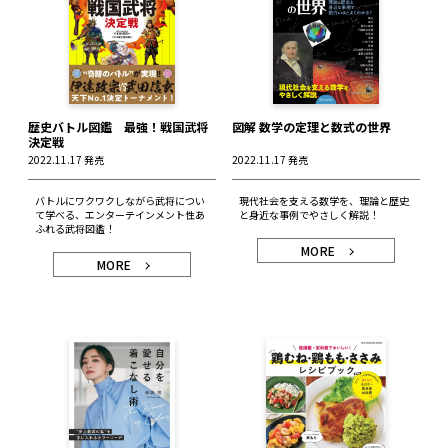
歴史バトル図鑑 最強！戦国武将
図解 数学の定理と数式の世界
決定戦
2022.11.17 発売
2022.11.17 発売
バトルにワクワクしながら武将につい
現代社会を支える数学を、理論と歴史
て学べる、エンターテインメント性あ
と身近な事例でやさしく解説！
ふれる武将図鑑！
MORE
MORE