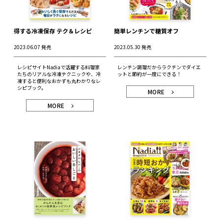
得する冷凍保存 テク＆レシピ
簡単レンチンで糖質オフ
2023.06.07 発売
2023.05.30 発売
レシピサイトNadiaで活躍する料理家
レンチン調理だからラクチンでダイエ
たちのリアルな冷凍テクニックや、冷
ットと節約が一度にできる！
凍すると便利なおかずも丸わかりなレ
シピブック。
MORE
MORE