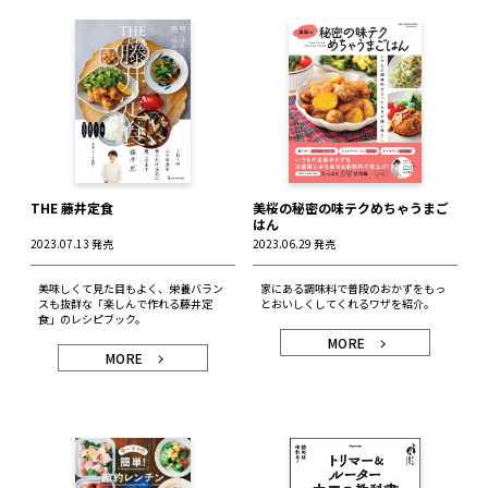
THE 藤井定食
美桜の秘密の味テクめちゃうまご
はん
2023.07.13 発売
2023.06.29 発売
美味しくて見た目もよく、栄養バラン
家にある調味料で普段のおかずをもっ
スも抜群な「楽しんで作れる藤井定
とおいしくしてくれるワザを紹介。
食」のレシピブック。
MORE
MORE