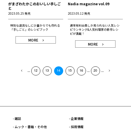
がまざわたかこのおいしい手しご
Nadia magazine vol.09
と
2023.05.25 発売
2023.05.12 発売
特別な道具なしに少量からでも作れる
通常有料会員しか見られない人気レシ
「手しごと」のレシピブック
ピランキング&人気料理家の新作レシ
ピが満載！
MORE
MORE
...
...
...
12
13
14
15
16
20
- 雑誌
- 企業情報
- ムック・書籍・その他
- 採用情報