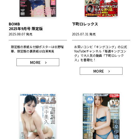
BOMB
下町ロレックス
2025年9月号 限定版
2025.08.07 発売
2025.07.31 発売
限定版の表紙＆付録ポスターは北野瑠
お笑いコンビ「キングコング」の公式
華、限定版の裏表紙は白濱美兎
YouTubeチャンネル「毎週キングコン
グ」で大人気の動画「下町ロレック
ス」を書籍化！
MORE
MORE