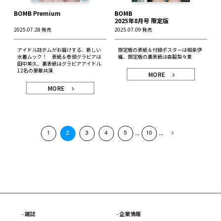
BOMB Premium
BOMB
2025年8月号 限定版
2025.07.28 発売
2025.07.09 発売
アイドル誌ボムがお届けする、新しい
限定版の表紙＆付録ポスターは相楽伊
水着ムック！ 表紙＆巻頭グラビアは
織、限定版の裏表紙は森脇梨々夏
田中美久、裏表紙はグラビアアイドル
12名の豪華共演
MORE
MORE
...
...
1
2
3
4
5
10
- 雑誌
- 企業情報