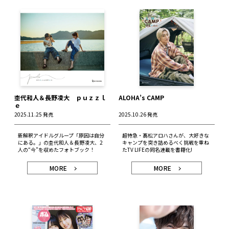
杢代和人＆長野凌大 ｐｕｚｚｌ
ALOHA’s CAMP
ｅ
2025.11.25 発売
2025.10.26 発売
新解釈アイドルグループ「原因は自分
超特急・髙松アロハさんが、大好きな
にある。」の杢代和人＆長野凌大、2
キャンプを突き詰めるべく挑戦を重ね
人の“今”を収めたフォトブック！
たTV LIFEの同名連載を書籍化!
MORE
MORE