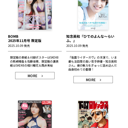
BOMB
知念英和『ひでのよんな〜らい
2025年11月号 限定版
ふ。』
2025.10.09 発売
2025.10.09 発売
限定版の表紙＆付録ポスターはSKE48
『仮面ライダーガヴ』の主演で、いま
の熊崎晴香＆佐藤佳穂、限定版の裏表
最も注目度の高い若手俳優・知念英和
紙はSKE48の相川暖花＆西井美桜
さん。彼の魅力をぎゅっと詰め込んだ
自身初めての書籍！
MORE
MORE