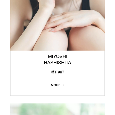
MIYOSHI
HASHISHITA
橋下 美好