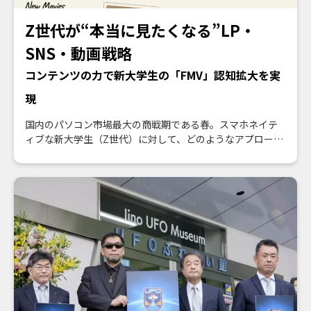
Z世代が“本当に見たくなる”LP・
SNS・動画戦略
コンテンツの力で新大学生の「FMV」認知拡大を実
現
国内のパソコン市場最大の商戦期である春。スマホネイテ
ィブな新大学生（Z世代）に対して、どのようなアプローチ
でブランドの認知拡大を図るべきか――。そのような課題も、
ワン・パブリッシングのソリューションで克服！ 富士通
クライアントコンピューティングのPC「FMV」を訴求する
ための特設ページを企画設計から担当し、多彩なコンテン
ツを継続投入することで、若年層からの共感を集めること
に成功しました。