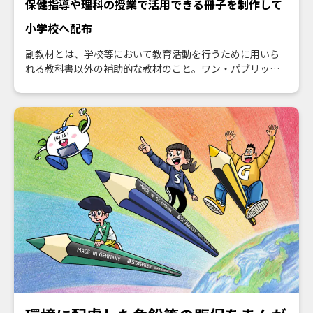
保健指導や理科の授業で活用できる冊子を制作して
小学校へ配布
副教材とは、学校等において教育活動を行うために用いら
れる教科書以外の補助的な教材のこと。ワン・パブリッシ
ングではこれまでの教育事業の経験を活かし、企業が伝え
たいことを教育現場で求められている形で教材化。学校へ
の告知・配送まで一気通貫でプロデュースしています。こ
の施策では小学生へのスキンケア啓発を目的に、保健指導
や理科の授業で活用できる教材を開発しました。