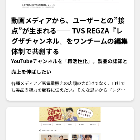
動画メディアから、ユーザーとの”接
点”が生まれる── TVS REGZA『レ
グザチャンネル』をワンチームの編集
体制で共創する
YouTubeチャンネルを「再活性化」。製品の認知と
売上を伸ばしたい
各種メディア／家電量販店の店頭の力だけでなく、自社で
も製品の魅力を顧客に伝えたい。そんな思いから『レグザ
チャンネル』は作られ、運営されていました。しかし、コ
ア事業と並行した動画企画・制作業務は難しく、いつしか
動画の更新は停止、チャンネルは休眠状態に...。せっかく作
ったYouTubeチャンネルなのに、このままだと、視聴者が
離れていってしまう...。
その中で白羽の矢が立ったのが、ワン・パブリッシングで