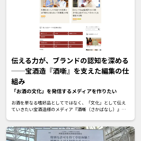
す。弊社は『レグザチャンネル』の動画制作をスケジュー
リングから撮影・編集、サムネ作成に至るまで一括でサポ
ート。動画の「企画から制作まで」を丸ごと引き受けまし
た。
レグザ公式Youtubeチャンネル
https://www.youtube.com/@REGZAchannel/
伝える力が、ブランドの認知を深める
──宝酒造『酒噺』を支えた編集の仕
組み
「お酒の文化」を発信するメディアを作りたい
お酒を単なる嗜好品としてではなく、「文化」として伝え
ていきたい――宝酒造様のメディア『酒噺（さかばなし）』
は、この理念に沿って、お酒の行事・知識・想いを伝える
オウンドメディア。しかし、前述のような明確なコンセプ
トはありながらも、持続的な記事発信の場として育てるた
めには、メディア運営の専門的なノウハウが不足していま