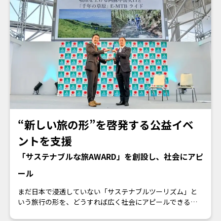
した。
その課題を受け、ワン・パブリッシングは、長年にわたり
雑誌・Webメディアの運営を担ってきたノウハウと編集ネ
ットワークをフル活用し、『酒噺』の企画から制作まで、
全面的に支援しました。
『酒噺』
https://sakabanashi.takarashuzo.co.jp/
“新しい旅の形”を啓発する公益イベ
ントを支援
「サステナブルな旅AWARD」を創設し、社会にアピ
ール
まだ日本で浸透していない「サステナブルツーリズム」と
いう旅行の形を、どうすれば広く社会にアピールできるの
か？ 観光行政が抱える難題をクリアにするために ワン・