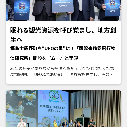
眠れる観光資源を呼び覚まし、地方創
生へ
福島市飯野町を“UFOの里”に！「国際未確認飛行物
体研究所」開設を『ムー』と実現
30年の歴史がありながら全国的認知度は今ひとつだった福
島市飯野町「UFOふれあい館」。同施設を再生し、その価
値を幅広くアピールすることで観光振興につなげ、地域全
体を盛り上げたい……。そんな課題を『ムー』が一気に解
決！