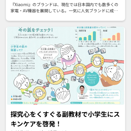
『Xiaomi』のブランドは、現在では日本国内でも数多くの
家電・AV機器を展開している。一気に人気ブランドに成長
したわけだが、そのきっかけとなったのがカメラ機能にお
いてLeicaと共同開発したスマートフォンの発売だった。そ
のプロモーションにおいて「Xiaomiは若いクリエイターを
応援していく」という企業マインドを示すプロジェクトと
して、30歳以下の若者向けのフォトコンテストを『CAPA』
とのコラボで実施した。
探究心をくすぐる副教材で小学生にス
キンケアを啓発！