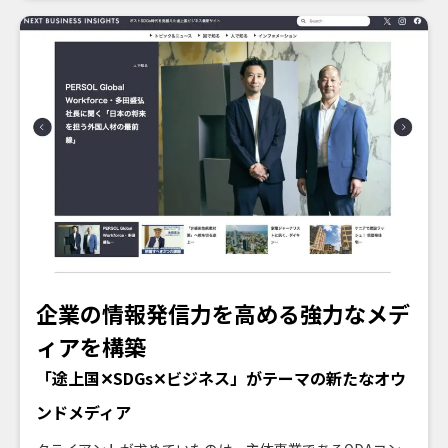
パブリッシングが提案したのは、持続可能な観光を実践す
る旅行商品を表彰する「サステナブルな旅AWARD」の創
設。この観光業界の盛り上げに貢献する一大イベントの企
画・運営から広報までを担いました。
サステナブルな旅AWARD
https://www.mlit.go.jp/kankocho/sustainable_award/
企業の情報発信力を高める強力なメデ
ィアを構築
「途上国✕SDGs✕ビジネス」がテーマの新たなオウ
ンドメディア