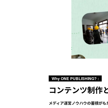
Why ONE PUBLISHING? :
コンテンツ制作
メディア運営ノウハウの蓄積がも