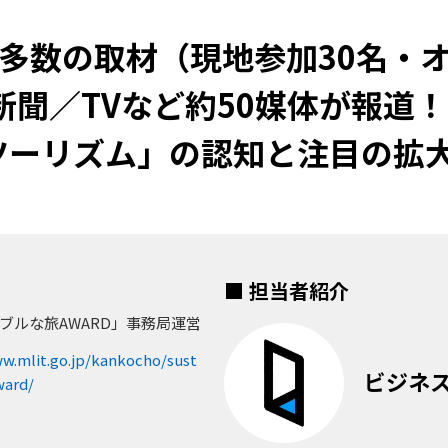
に多数の取材（現地参加30名・オ
新聞／TVなど約50媒体が報道！
ツーリズム」の認知と注目の拡
■ 担当者紹介
ブルな旅AWARD」事務局運営
w.mlit.go.jp/kankocho/sust
ビジネ
ward/