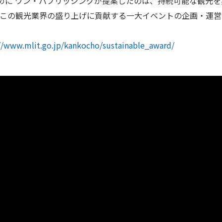
めに ワン・パブリッシングが提案したのは、持続可能な観光
設。この観光業界の盛り上げに貢献する一大イベントの企画・運
//www.mlit.go.jp/kankocho/sustainable_award/