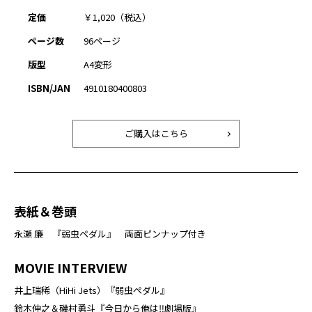
定価
￥1,020（税込）
ページ数
96ページ
版型
A4変形
ISBN/JAN
4910180400803
ご購入はこちら
表紙＆巻頭
永瀬 廉 『弱虫ペダル』 両面ピンナップ付き
MOVIE INTERVIEW
井上瑞稀（HiHi Jets）『弱虫ペダル』
鈴木伸之＆磯村勇斗『今日から俺は‼劇場版』