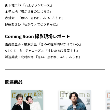
山下健二郎 『八王子ゾンビーズ』
金子大地『君が世界のはじまり』
赤楚衛二『思い、思われ、ふり、ふられ』
伊藤あさひ『私がモテてどうすんだ』
Coming Soon 撮影現場レポート
吉高由里子・横浜流星 『きみの瞳が問いかけている』
A.B.C-Z ＆ ジャニーズJr.『オレたち応援屋！！』
浜辺美波・北村匠海 『思い、思われ、ふり、ふられ』
関連商品