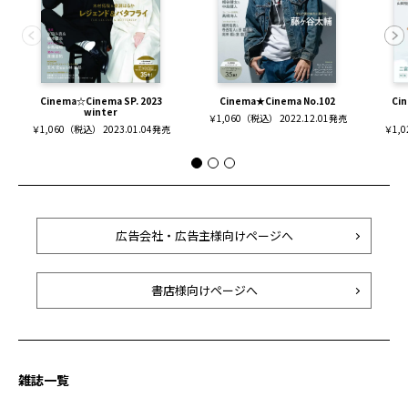
Cinema☆Cinema SP. 2023
Cinema★Cinema No.102
Ci
winter
￥1,060（税込） 2022.12.01発売
￥1,060（税込） 2023.01.04発売
￥1,0
広告会社・広告主様向けページへ
書店様向けページへ
雑誌一覧