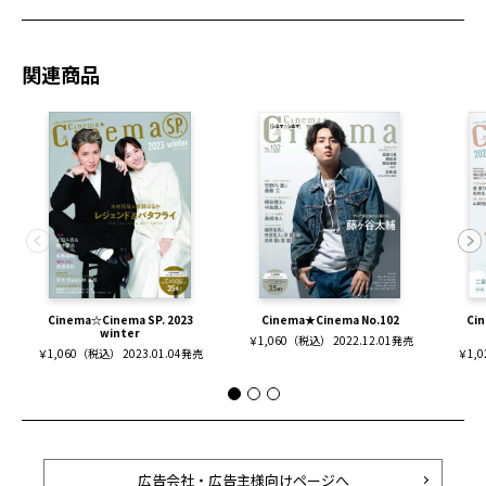
関連商品
Cinema☆Cinema SP. 2023
Cinema★Cinema No.102
Ci
winter
￥1,060（税込） 2022.12.01発売
￥1,060（税込） 2023.01.04発売
￥1,0
広告会社・広告主様向けページへ