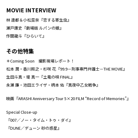
MOVIE INTERVIEW
林 遣都＆小松菜奈『恋する寄生虫』
瀬戸康史『劇場版 ルパンの娘』
作間龍斗『ひらいて』
その他特集
＊Coming Soon 撮影現場レポート！
松本 潤・香川照之・杉咲 花『99.9－刑事専門弁護士－THE MOVIE』
生田斗真・堤 真一『土竜の唄 FINAL』
永瀬 廉・池田エライザ・柄本 佑『真夜中乙女戦争』
映画『ARASHI Anniversary Tour 5×20 FILM “Record of Memories”』
Special Close-up
『007／ノー・タイム・トゥ・ダイ』
『DUNE／デューン 砂の惑星』