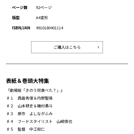
ページ数
92ページ
版型
A4変形
ISBN/JAN
4910180401114
ご購入はこちら
表紙＆巻頭大特集
『劇場版「きのう何食べた？」』
♯１ 西島秀俊＆内野聖陽
♯２ 山本耕史＆磯村勇斗
♯３ 原作 よしながふみ
♯４ フードスタイリスト 山﨑慎也
♯５ 監督 中江和仁