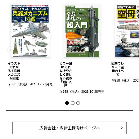
イラスト
カラー図
図解でわ
でわか
解 これ
かる！空
る！兵器
以上やさ
母のすべ
メカニズ
しく書け
て
ム図鑑
ない銃の
￥858（税込） 202
「超」入
￥990（税込） 2021.12.23発売
門
￥748（税込） 2021.10.28発売
広告会社・広告主様向けページへ