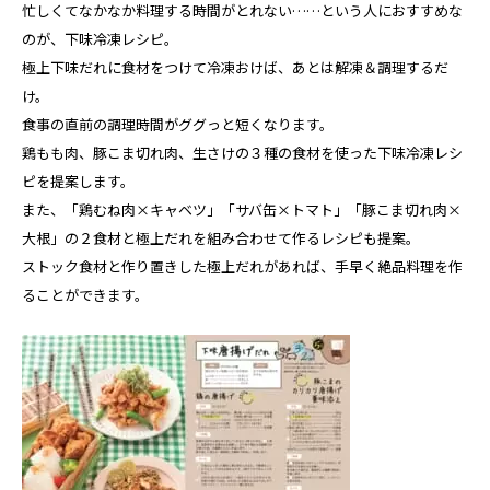
忙しくてなかなか料理する時間がとれない……という人におすすめな
のが、下味冷凍レシピ。
極上下味だれに食材をつけて冷凍おけば、あとは解凍＆調理するだ
け。
食事の直前の調理時間がググっと短くなります。
鶏もも肉、豚こま切れ肉、生さけの３種の食材を使った下味冷凍レシ
ピを提案します。
また、「鶏むね肉×キャベツ」「サバ缶×トマト」「豚こま切れ肉×
大根」の２食材と極上だれを組み合わせて作るレシピも提案。
ストック食材と作り置きした極上だれがあれば、手早く絶品料理を作
ることができます。