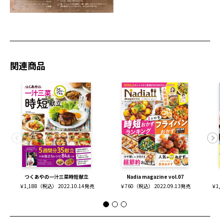
関連商品
つくあやの一汁三菜時短献立
Nadia magazine vol.07
￥1,188（税込） 2022.10.14発売
￥760（税込） 2022.09.13発売
￥1