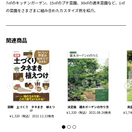
7㎡のキッチンガーデン、15㎡のプチ菜園、30㎡の週末菜園など、1㎡
の菜園をさまざまに組み合わたカスタイズ例を紹介。
関連商品
図解 土づくり タネまき 植えつ
決定版 雑木ガーデンの作り方
完
け
￥1,320（税込） 2021.08.26発売
￥1,7
￥1,320（税込） 2021.12.23発売