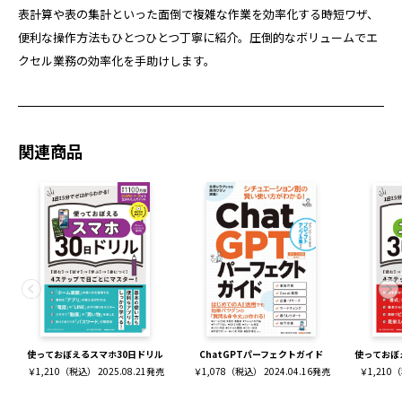
表計算や表の集計といった面倒で複雑な作業を効率化する時短ワザ、
便利な操作方法もひとつひとつ丁寧に紹介。圧倒的なボリュームでエ
クセル業務の効率化を手助けします。
関連商品
使っておぼえるスマホ30日ドリル
ChatGPTパーフェクトガイド
使っておぼ
￥1,210（税込） 2025.08.21発売
￥1,078（税込） 2024.04.16発売
￥1,210（