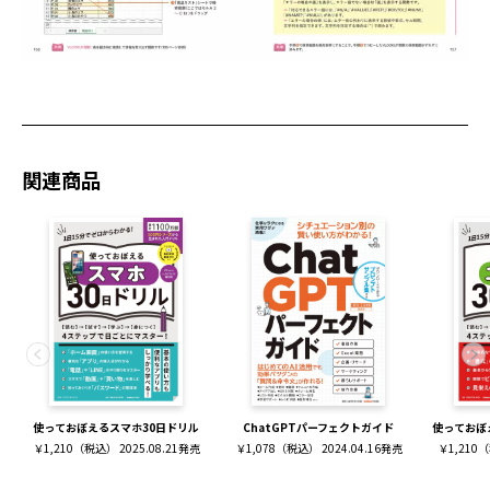
関連商品
使っておぼえるスマホ30日ドリル
ChatGPTパーフェクトガイド
使っておぼ
￥1,210（税込） 2025.08.21発売
￥1,078（税込） 2024.04.16発売
￥1,210（