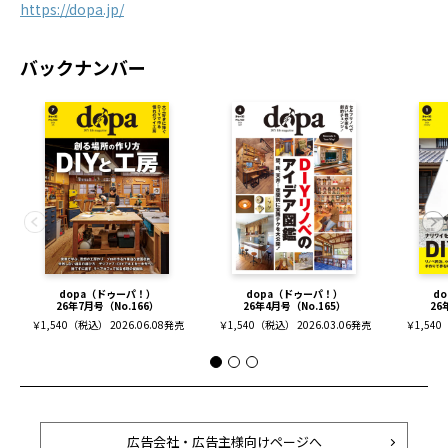
https://dopa.jp/
バックナンバー
dopa（ドゥーパ！）
dopa（ドゥーパ！）
d
26年7月号（No.166）
26年4月号（No.165）
26
￥1,540（税込） 2026.06.08発売
￥1,540（税込） 2026.03.06発売
￥1,540
広告会社・広告主様向けページへ