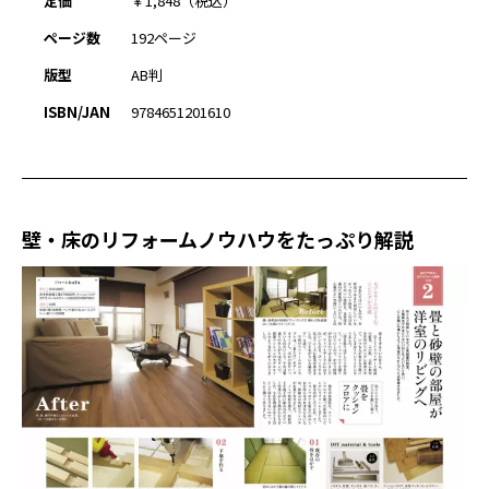
定価
￥1,848（税込）
ページ数
192ページ
版型
AB判
ISBN/JAN
9784651201610
壁・床のリフォームノウハウをたっぷり解説