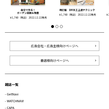
自分で作る！
改訂版 DIY木工上達テクニック
ガーデン収納＆物置
￥1,760（税込） 2022.12.22発売
￥2
￥1,760（税込） 2022.12.22発売
広告会社・広告主様向けページへ
書店様向けページへ
雑誌一覧
- GetNavi
- WATCHNAVI
- CAPA