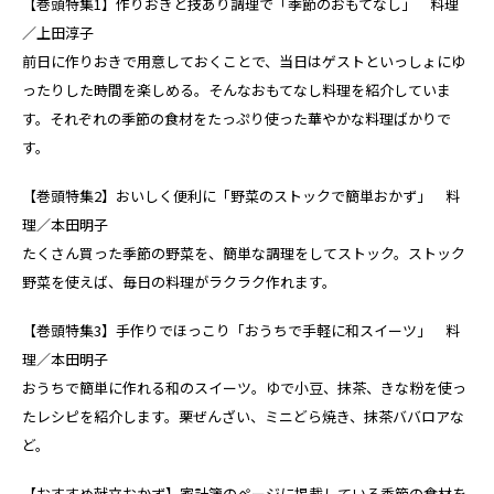
【巻頭特集1】作りおきと技あり調理で「季節のおもてなし」 料理
／上田淳子
前日に作りおきで用意しておくことで、当日はゲストといっしょにゆ
ったりした時間を楽しめる。そんなおもてなし料理を紹介していま
す。それぞれの季節の食材をたっぷり使った華やかな料理ばかりで
す。
【巻頭特集2】おいしく便利に「野菜のストックで簡単おかず」 料
理／本田明子
たくさん買った季節の野菜を、簡単な調理をしてストック。ストック
野菜を使えば、毎日の料理がラクラク作れます。
【巻頭特集3】手作りでほっこり「おうちで手軽に和スイーツ」 料
理／本田明子
おうちで簡単に作れる和のスイーツ。ゆで小豆、抹茶、きな粉を使っ
たレシピを紹介します。栗ぜんざい、ミニどら焼き、抹茶ババロアな
ど。
【おすすめ献立おかず】家計簿のページに掲載している季節の食材を