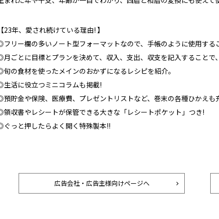
生まれた年や干支、年齢が一目でわかり、西暦と和暦の変換にも使えて
【23年、愛され続けている理由! 】
◎フリー欄の多いノート型フォーマットなので、手帳のように使用するこ
◎月ごとに目標とプランを決めて、収入、支出、収支を記入することで、
◎旬の食材を使ったメインのおかずになるレシピを紹介。
◎生活に役立つミニコラムも掲載!
◎預貯金や保険、医療費、プレゼントリストなど、巻末の各種ひかえも充
◎領収書やレシートが保管できる大きな「レシートポケット」つき!
◎ぐっと押したらよく開く特殊製本!!
広告会社・広告主様向けページへ