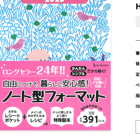
著
発
定
ペ
版
I