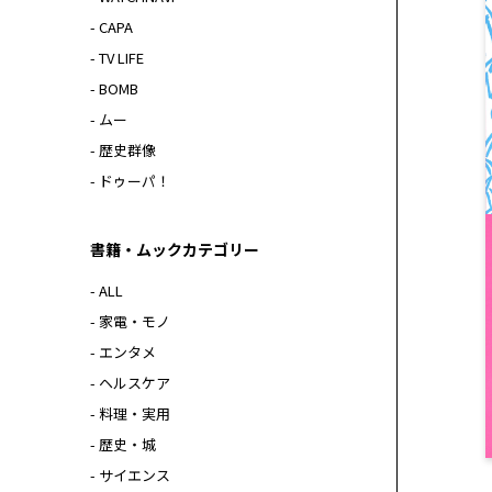
- CAPA
- TV LIFE
- BOMB
- ムー
- 歴史群像
- ドゥーパ！
書籍・ムックカテゴリー
- ALL
- 家電・モノ
- エンタメ
- ヘルスケア
- 料理・実用
- 歴史・城
- サイエンス