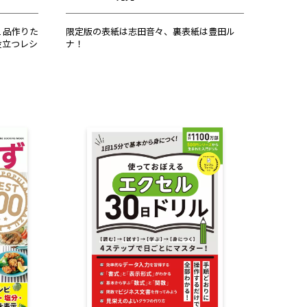
１品作りた
限定版の表紙は志田音々、裏表紙は豊田ル
役立つレシ
ナ！