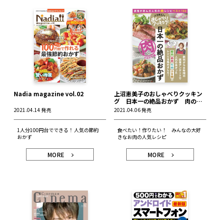
Nadia magazine vol.02
上沼恵美子のおしゃべりクッキン
グ 日本一の絶品おかず 肉のお
かず編
2021.04.14 発売
2021.04.06 発売
1人分100円台でできる！ 人気の節約
食べたい！作りたい！ みんなの大好
おかず
きなお肉の人気レシピ
MORE
MORE