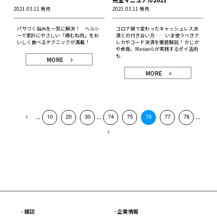
2021.03.11 発売
2021.03.11 発売
パサつく悩みを一気に解決！ ヘルシ
コロナ禍で変わったキャッシュレス決
ーで家計にやさしい「鶏むね肉」をお
済との付き合い方……いま使うべきク
いしく食べるテクニックが満載！
レカやコード決済を徹底解説！ かじが
や卓哉、Masuoらが実践するポイ活術
も
MORE
MORE
...
...
...
10
20
30
74
75
76
77
78
- 雑誌
- 企業情報