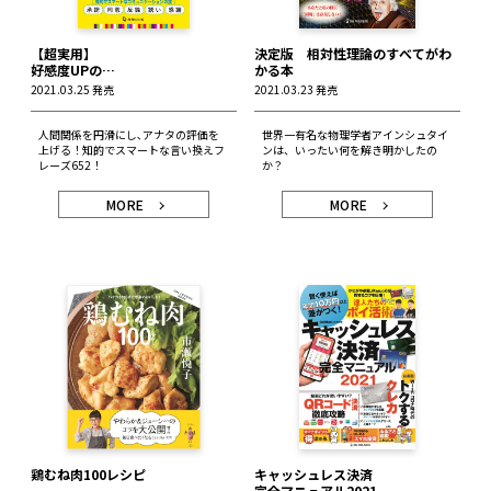
【超実用】
決定版 相対性理論のすべてがわ
好感度UPの
かる本
言い方・伝え方
2021.03.25 発売
2021.03.23 発売
人間関係を円滑にし､アナタの評価を
世界一有名な物理学者アインシュタイ
上げる！知的でスマートな言い換えフ
ンは、いったい何を解き明かしたの
レーズ652！
か？
MORE
MORE
鶏むね肉100レシピ
キャッシュレス決済
完全マニュアル2021