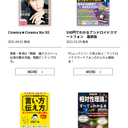
Cinema★Cinema No.92
500円でわかるアンドロイドスマ
ートフォン 最新版
2021.04.01 発売
2021.03.29 発売
表紙・巻頭は『映画 賭ケグルイ～』
PCムックシリーズ売上No.1／アンドロ
出演の藤井流星。両面ピンナップ付
イドスマートフォンのかんたん解説
き。
本！
MORE
MORE