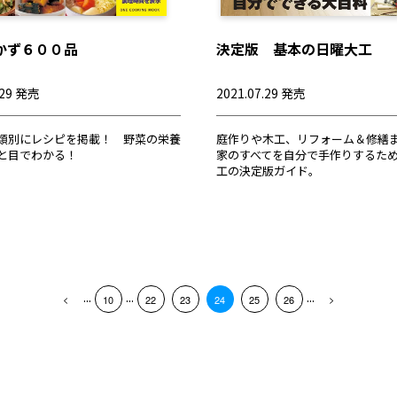
かず６００品
決定版 基本の日曜大工
.29 発売
2021.07.29 発売
類別にレシピを掲載！ 野菜の栄養
庭作りや木工、リフォーム＆修繕
と目でわかる！
家のすべてを自分で手作りするた
工の決定版ガイド。
...
...
...
10
22
23
24
25
26