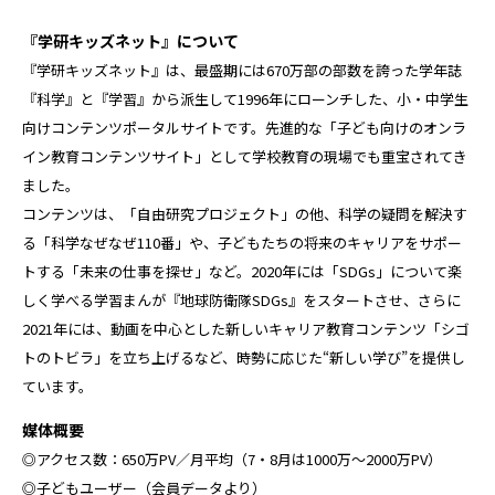
『学研キッズネット』について
『学研キッズネット』は、最盛期には670万部の部数を誇った学年誌
『科学』と『学習』から派生して1996年にローンチした、小・中学生
向けコンテンツポータルサイトです。先進的な「子ども向けのオンラ
イン教育コンテンツサイト」として学校教育の現場でも重宝されてき
ました。
コンテンツは、「自由研究プロジェクト」の他、科学の疑問を解決す
る「科学なぜなぜ110番」や、子どもたちの将来のキャリアをサポー
トする「未来の仕事を探せ」など。2020年には「SDGs」について楽
しく学べる学習まんが『地球防衛隊SDGs』をスタートさせ、さらに
2021年には、動画を中心とした新しいキャリア教育コンテンツ「シゴ
トのトビラ」を立ち上げるなど、時勢に応じた“新しい学び”を提供し
ています。
媒体概要
◎アクセス数：650万PV／月平均（7・8月は1000万～2000万PV）
◎子どもユーザー（会員データより）