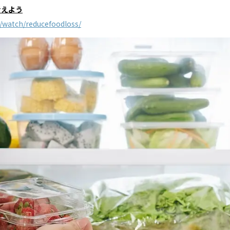
考えよう
ry/watch/reducefoodloss/