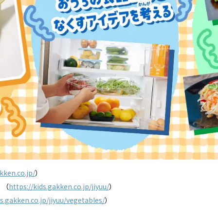
akken.co.jp/
）
」（
https://kids.gakken.co.jp/jiyuu/
）
ds.gakken.co.jp/jiyuu/vegetables/
）