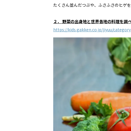
たくさん並んだつぶや、ふさふさのヒゲを
２． 野菜の出身地と世界各地の料理を調
https://kids.gakken.co.jp/jiyuu/categor