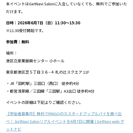
本イベントはGetNavi Salonに入会していなくても、無料でご参加いた
だけます。
日時：2026年6月7日（日）11:30〜15:30
※11:30受付開始です。
参加費：無料
場所：
港区立産業振興センター 小ホール
東京都港区芝５丁目３６−４ 札の辻スクエア 11F
・JR「田町駅」三田口（西口） 徒歩約4分
・都営浅草線／三田線「三田駅」A3出口 徒歩約4分
イベントの詳細は下記よりご確認ください。
【参加者募集中】無料でRINGOのカスタードアップルパイを食べ比
べ！ GetNavi Salonリアルイベントを6月7日に開催 | GetNavi web ゲ
ットナビ