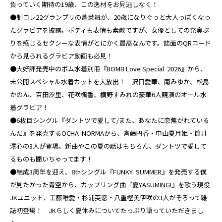
負っていく期待の19歳、この逸材をお見逃しなく！
●制コレ22グランプリの蓬莱舞が、20歳になりぐっと大人っぽくなっ
たグラビアを披露。ボディも表情も素敵ですが、女優としての充実ぶ
りを感じるセクシーな表情がとにかく最高なんです。誌面のQRコード
から見られるグラビア動画も必見！
●大好評発売中のボム水着別冊『BOMB Love Special 2026』から、
未公開スペシャル水着カットを大放出！ 沢口愛華、南みゆか、松島
かのん、百田汐里、花咲楓香、横野すみれの豪華6人競演のオール水
着グラビア！
●6枚目シングル『ダントツで愛して/また、あなたに恋焦がれている
んだ』を発売するOCHA NORMAから、斉藤円香・中山夏月姫・筒井
澪心の3人が登場。新曲やこの夏の話はもちろん、ダントツで愛して
るものも聞いちゃってます！
●結成3周年を迎え、8thシングル『FUNKY SUMMER』を発売する僕
が見たかった青空から、カップリング曲『夏YASUMING!』を歌う現役
JKユニット、工藤唯愛・杉浦英恋・八重樫美伊咲の3人がそろって雑
誌初登場！ JKらしく夏休みについてたっぷり語っていただきまし