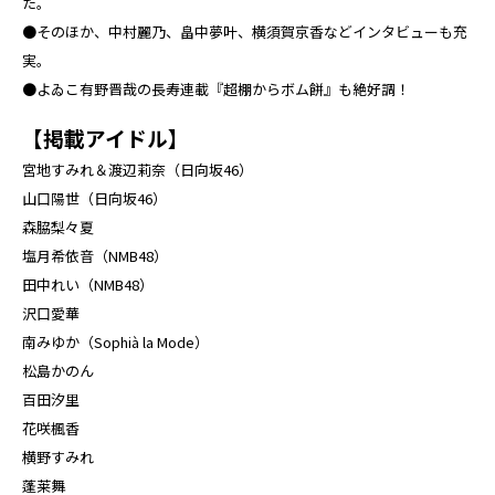
た。
●そのほか、中村麗乃、畠中夢叶、横須賀京香などインタビューも充
実。
●よゐこ有野晋哉の長寿連載『超棚からボム餅』も絶好調！
【掲載アイドル】
宮地すみれ＆渡辺莉奈（日向坂46）
山口陽世（日向坂46）
森脇梨々夏
塩月希依音（NMB48）
田中れい（NMB48）
沢口愛華
南みゆか（Sophià la Mode）
松島かのん
百田汐里
花咲楓香
横野すみれ
蓬莱舞