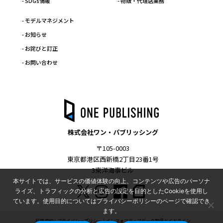
- SDGs情報
- 物販・代理店業務
- モデルマネジメント
- お知らせ
- お詫びと訂正
- お問い合わせ
株式会社ワン・パブリッシング
〒105-0003
東京都港区西新橋2丁目23番1号
3東洋海事ビル
本サイトでは、サービスの価値体験の向上、コンテンツや広告のパーソナ
ライズ、トラフィックの分析と広告の設定を目的としたCookieを使用し
ています。使用目的についてはプライバシーポリシーのページで確認でき
ます。
利用規約
プライバシーポリシー
インフォマティブデータ取得ガイドライン