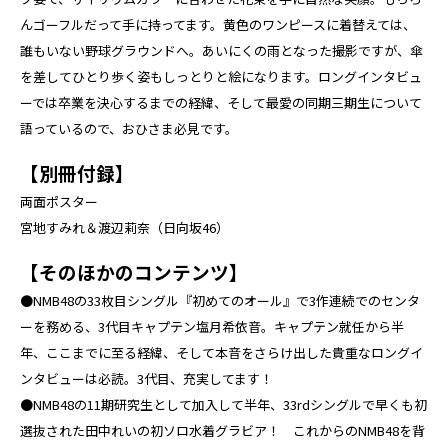
んゴーフルだって手に持ってます。黄色のワンピースに着替えては、
誰もいない野球グラウンドへ。あいにくの雨となった撮影ですが、傘
を差してひとり歩く姿もしっとりと絵になります。ロングインタビュ
ーでは卒業を決心するまでの経緯、そして最愛の同期三期生について
語っているので、おひさま必見です。
【別冊付録】
両面ポスター
宮地すみれ＆渡辺莉奈（日向坂46）
【そのほかのコンテンツ】
●NMB48の33枚目シングル『初めてのオール』で3作連続でのセンタ
ーを務める、3代目キャプテン塩月希依音。キャプテン就任から半
年、ここまでに至る経緯、そして本音をさらけ出した貴重なロングイ
ンタビューは必読。3代目、充実してます！
●NMB48の11期研究生として加入して半年、33rdシングルで早くも初
選抜された田中れいの初ソロ水着グラビア！ これからのNMB48を背