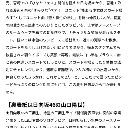
売、宮崎での『ひなたフェス』開催を控えた日向坂46から、宮地すみ
れ＆渡辺莉奈の“すみりな”ペア！ ユニット“能ある少女はスカート揺
らす”としてユニット曲『恋と慣性の法則』を持つ仲良し2人が、初夏
の緑豊かな古民家でのんびりとしたグラビアを。まずはノースリーブ
のルームウェアを着ての朝食作りで、ナチュラルな笑顔が溢れるスタ
ート。続いては水色のワンピースに着替えて、近くの河原へお散歩。
スカートをたくし上げ冷たい川に足まで浸かり、横浜スタジアムでも
披露された顎クイポーズも笑顔で再現。最後は白い半袖ブラウスに赤
と青の色違いスカートでしっとりと。スカートを揺らしたり慣性の法
則にチャレンジしたり、適度な距離感で。2人の初めての出逢いから、
仲良くなったきっかけ、これからの2人…と、ここだけで語ったエピソ
ードたっぷりのロング対談にも注目。この夏も日向坂から目が離せま
せん。
【裏表紙は日向坂46の山口陽世】
★日向坂46の三期生、待望の三期生ライブ開催発表直後に突然の卒業
発表をした山口陽世のソログラビア。日向坂らしい水色のノースリー
ブ姿で、サイリウムカラーに合わせた花束を手に自然な笑顔。もちろ