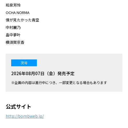
和泉芳怜
OCHA NORMA
僕が見たかった青空
中村麗乃
畠中夢叶
横須賀京香
次号
2026年08月07日（金）発売予定
※企画の内容は進行中につき、一部変更となる場合もあります
公式サイト
http://bombweb.jp/