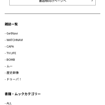
書店様向けページへ
雑誌一覧
- GetNavi
- WATCHNAVI
- CAPA
- TV LIFE
- BOMB
- ムー
- 歴史群像
- ドゥーパ！
書籍・ムックカテゴリー
- ALL