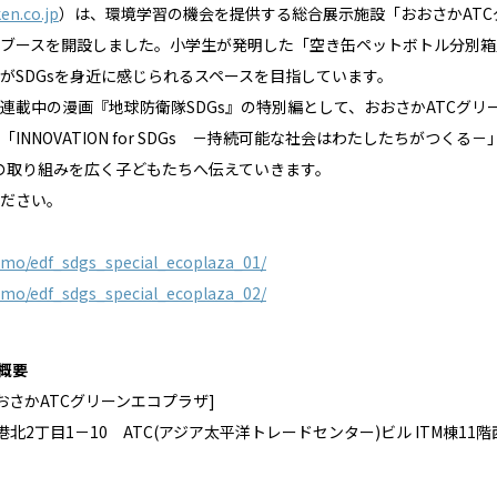
ken.co.jp
）は、環境学習の機会を提供する総合展示施設「おおさかAT
ブースを開設しました。小学生が発明した「空き缶ペットボトル分別箱
がSDGsを身近に感じられるスペースを目指しています。
連載中の漫画『地球防衛隊SDGs』の特別編として、おおさかATCグ
NNOVATION for SDGs －持続可能な社会はわたしたちがつくる
への取り組みを広く子どもたちへ伝えていきます。
ださい。
demo/edf_sdgs_special_ecoplaza_01/
demo/edf_sdgs_special_ecoplaza_02/
概要
おさかATCグリーンエコプラザ]
港北2丁目1－10 ATC(アジア太平洋トレードセンター)ビル ITM棟11階