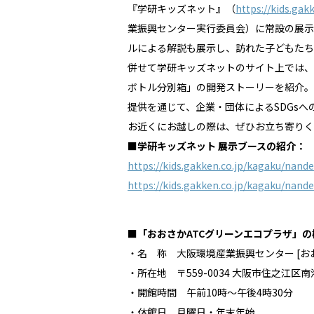
『学研キッズネット』（
https://kids.gak
業振興センター実行委員会）に常設の展示
ルによる解説も展示し、訪れた子どもたち
併せて学研キッズネットのサイト上では、
ボトル分別箱」の開発ストーリーを紹介。「I
提供を通じて、企業・団体によるSDGs
お近くにお越しの際は、ぜひお立ち寄りく
■学研キッズネット 展示ブースの紹介：
https://kids.gakken.co.jp/kagaku/nan
https://kids.gakken.co.jp/kagaku/nan
■「おおさかATCグリーンエコプラザ」の
・名 称 大阪環境産業振興センター [お
・所在地 〒559-0034 大阪市住之江区南
・開館時間 午前10時～午後4時30分
・休館日 月曜日・年末年始